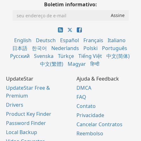
Boletim informativo:
English
Deutsch
Español
Français
Italiano
日本語
한국어
Nederlands
Polski
Português
Русский
Svenska
Türkçe
Tiếng Việt
中文(简体)
中文(繁體)
Magyar
हिन्दी
UpdateStar
Ajuda & Feedback
UpdateStar Free &
DMCA
Premium
FAQ
Drivers
Contato
Product Key Finder
Privacidade
Password Finder
Cancelar Contratos
Local Backup
Reembolso