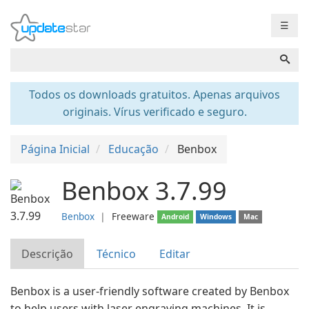
☰
Todos os downloads gratuitos. Apenas arquivos
originais. Vírus verificado e seguro.
Página Inicial
Educação
Benbox
Benbox 3.7.99
Benbox
❘
Freeware
Android
Windows
Mac
Descrição
Técnico
Editar
Benbox is a user-friendly software created by Benbox
to help users with laser engraving machines. It is