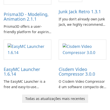
Junk Jack Retro 1.3.1
Prisma3D - Modeling,
Animation 2.1.1
If you don't already own Junk
Jack, we highly recommend
Prisma3D offers a user-
purchasing it before
friendly platform for aspiring
considering Junk Jack Retro.
3D creators to bring their
This game is where it all
imagination to life. With a
began! Junk Jack Retro,
wide range of tools and
formerly known as Junk Jack,
features, this app allows
now offers widescreen
users to easily design 3D
support.
models and generate
EasyMC Launcher
Cisdem Video
captivating animated scenes.
1.6.14
Compressor 3.0.0
The EasyMC Launcher is a
O Cisdem Video Compressor
free and easy-to-use
é um software compacto de
Minecraft launcher
compressão de vídeo para
developed by EasyMC. It
Mac. Ele permite que os
Todas as atualizações mais recentes
allows Minecraft players to
usuários compactem
quickly and easily access
arquivos de mídia definindo a