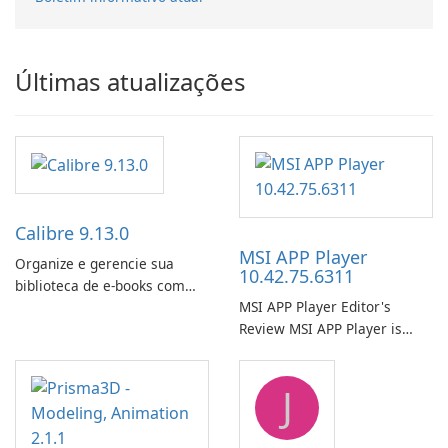
Últimas atualizações
Calibre 9.13.0
MSI APP Player
Organize e gerencie sua
10.42.75.6311
biblioteca de e-books com
MSI APP Player Editor's
facilidade usando o Calibre.
Review MSI APP Player is
MSI’s Windows Android
emulator built atop the
J
BlueStacks engine and tuned
for MSI hardware.