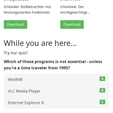
Schlanker Bildbetrachter mit
IrfanView: Der
leistungsstarken Funktionen
leichtgewichtige
Bildbetrachter und -editor
Download
Download
While you are here...
Try our quiz!
Which of these programs is not essential - unless
you're a time traveler from 1995?
A
WinRAR
B
VLC Media Player
C
Internet Explorer 6