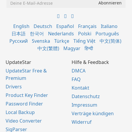
English
Deutsch
Español
Français
Italiano
日本語
한국어
Nederlands
Polski
Português
Русский
Svenska
Türkçe
Tiếng Việt
中文(简体)
中文(繁體)
Magyar
हिन्दी
UpdateStar
Hilfe & Feedback
UpdateStar Free &
DMCA
Premium
FAQ
Drivers
Kontakt
Product Key Finder
Datenschutz
Password Finder
Impressum
Local Backup
Verträge kündigen
Video Converter
Widerruf
SigParser