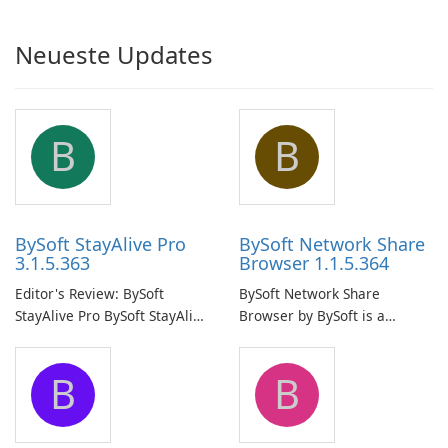
Neueste Updates
B
B
BySoft StayAlive Pro
BySoft Network Share
3.1.5.363
Browser 1.1.5.364
Editor's Review: BySoft
BySoft Network Share
StayAlive Pro BySoft StayAlive
Browser by BySoft is a
Pro is a reliable software
comprehensive software
application designed to
application that allows users
B
B
ensure the continuous and
to easily browse and manage
uninterrupted operation of
shared folders on their
your computer system.
network.