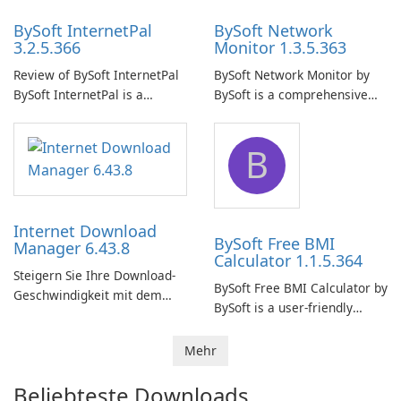
BySoft InternetPal
BySoft Network
3.2.5.366
Monitor 1.3.5.363
Review of BySoft InternetPal
BySoft Network Monitor by
BySoft InternetPal is a
BySoft is a comprehensive
comprehensive software
network monitoring software
application designed to
designed to help businesses
B
monitor your internet
effectively manage their
connection and provide real-
network infrastructure.
time insights into its
performance.
Internet Download
BySoft Free BMI
Manager 6.43.8
Calculator 1.1.5.364
Steigern Sie Ihre Download-
BySoft Free BMI Calculator by
Geschwindigkeit mit dem
BySoft is a user-friendly
Internet Download Manager!
software application
designed to help you
Mehr
calculate your Body Mass
Index quickly and accurately.
Beliebteste Downloads